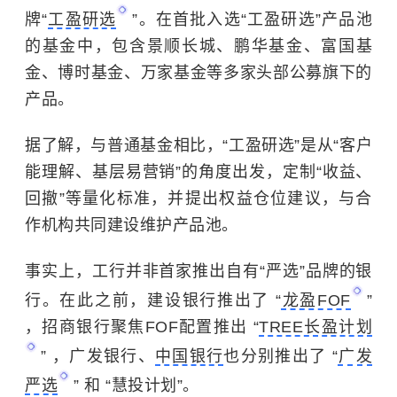
牌“
工盈研选
”。在首批入选“工盈研选”产品池
的基金中，包含景顺长城、鹏华基金、富国基
金、博时基金、万家基金等多家头部公募旗下的
产品。
据了解，与普通基金相比，“工盈研选”是从“客户
能理解、基层易营销”的角度出发，定制“收益、
回撤”等量化标准，并提出权益仓位建议，与合
作机构共同建设维护产品池。
事实上，工行并非首家推出自有“严选”品牌的银
行。在此之前，建设银行推出了 “
龙盈FOF
”
，招商银行聚焦FOF配置推出 “
TREE长盈计划
” ，广发银行、
中国银行
也分别推出了 “
广发
严选
” 和 “慧投计划”。