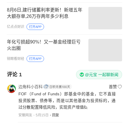
8月6日,建行储蓄利率更新！新增五年
大额存单,26万存两年多少利息
亿点点财识
打开APP
年化亏损超90%！又一基金经理巨亏
火出圈
锐眼看财经
打开APP
评论
1
@元宝 一起聊新闻
边角料小百科
首赞
FOF（Fund of Funds）即基金中的基金，它不直接
投资股票、债券等，而是以其他基金为投资标的，通
过分散配置降低风险，实现资产增值🙋
安徽网友
5月15日
回复