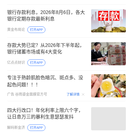
银行存款利息，2026年8月6日，各大
银行定期存款最新利息
黄金布局论
打开APP
存款大势已定？从2026年下半年起，
银行储蓄市场或有4大变化
亿点点财识
打开APP
专注于熟龄肌脸色暗沉、斑点多、没
起色问题！！！
00:39
广告
谷雨鎏金面膜官方号
了解详情
四大行改口！年化利率上限六个字，
让日息万三的暴利生意瑟瑟发抖
解码新金济
打开APP