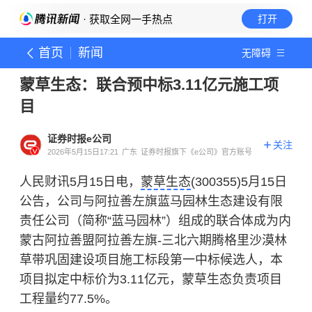
· 获取全网一手热点
打开
首页
新闻
无障碍
蒙草生态：联合预中标3.11亿元施工项
目
证券时报e公司
关注
2026年5月15日17:21
广东
证券时报旗下《e公司》官方账号
人民财讯5月15日电，
蒙草生态
(300355)5月15日
公告，公司与阿拉善左旗蓝马园林生态建设有限
责任公司（简称“蓝马园林”）组成的联合体成为内
蒙古阿拉善盟阿拉善左旗-三北六期腾格里沙漠林
草带巩固建设项目施工标段第一中标候选人，本
项目拟定中标价为3.11亿元，蒙草生态负责项目
工程量约77.5%。