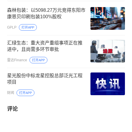
森林包装：以5098.27万元竞得东阳市
康恩贝印刷包装100%股权
GPLP
打开APP
汇绿生态：重大资产重组事项正在推
进中，且尚需多环节审批
雷达Finance
打开APP
星光股份中标龙星控股总部泛光工程
项目
财闻
打开APP
评论