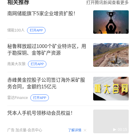
相关推荐
打开腾讯新闻查看更多
南网储能旗下5家企业增资扩股！
储能100人
打开APP
秘鲁释放超过1000个矿业特许区，用
于勘探铜、金等矿产资源
南美大灰狼
打开APP
赤峰黄金控股子公司签订海外采矿服
务合同，金额约15亿元
雷达Finance
打开APP
凭本人手机号领移动会员权益！
00:15
广告
加点量-会员中心
了解详情