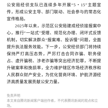
公安局经侦支队已连续多年开展
“5・15”主题宣
传，形成公安主导、部门联动、社会参与的常态化
宣传格局。
2025年以来，示范区公安局建成经侦接报案中
心，推行“一站式”受理、规范化办理、闭环式反馈
机制，切实解决群众“报案难、投诉慢”问题，全面
提升执法服务效能。下一步，公安经侦部门将持续
保持严打高压态势，严厉打击合同诈骗、职务侵
占、虚开骗税、涉老诈骗等突出经济犯罪，不断提
升破案率和挽损率，全力维护辖区市场经济秩序和
人民群众财产安全，为优化营商环境、护航济源经
济高质量发展贡献公安力量。
免责声明
本文来自腾讯新闻客户端创作者，不代表腾讯新闻的观点和立
场。