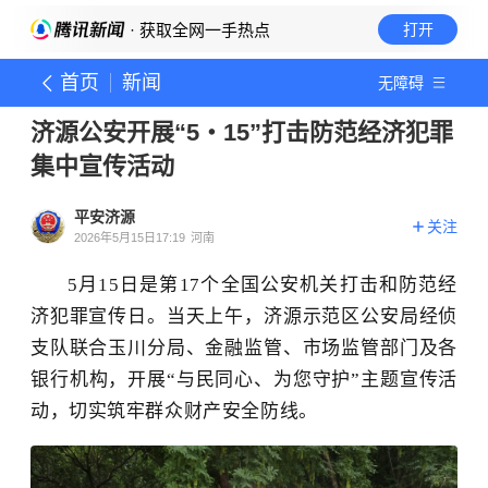
· 获取全网一手热点
打开
首页
新闻
无障碍
济源公安开展“5・15”打击防范经济犯罪
集中宣传活动
平安济源
关注
2026年5月15日17:19
河南
5月15日是第17个全国公安机关打击和防范经
济犯罪宣传日。当天上午，济源示范区公安局经侦
支队联合玉川分局、金融监管、市场监管部门及各
银行机构，开展“与民同心、为您守护”主题宣传活
动，切实筑牢群众财产安全防线。