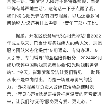
言我一语。“雅梦说‘无障碍不是特殊照顾，而是
平等有尊严地生活’，这句话一下子点醒了我。
我们‘税心阳光驿站’有四专服务，以后还要多问
问纳税人‘您还有什么需要’。”青年干部小王说。
据悉，开发区税务局“税心阳光驿站”自2022
年成立以来，已累计服务残疾人90余人次，志愿
服务团队常态化提供“专用通道、专窗办理、专
人引导、专门辅导”的全程陪伴服务，2024年9月
成功获评中国助残志愿者协会“阳光助残服务驿
站”。“今天，崔雅梦和梁洁让我们看见——助残
从来不是单向付出，而是一场爱与勇气的接
力。”办税服务厅负责人薛婷在活动总结时表
示，“厅见心声π就是要持续把有温度的声音请进
来，让我们的‘无碍’服务更有爱、更走心。”