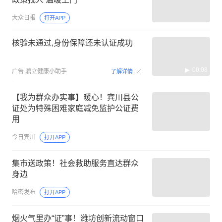
大众日报
打开APP
核验未通过,身份保障还未认证成功
00:08
广告
鼎立健康小助手
了解详情
【我为群众办实事】暖心！宾川县公
证处为特殊困难家庭减免监护公证费
用
今日宾川
打开APP
集市送政策！社会救助服务直达群众
身边
哈密发布
打开APP
烟火气里办“证”事！潍坊创新流动窗口