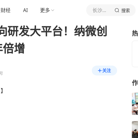
财经
AI
更多
长沙晚报
搜索
向研发大平台！纳微创
热
年倍增
关注
号
作
彪】