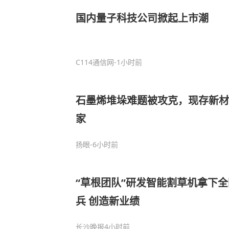
国内量子科技公司掀起上市潮
C114通信网
-1小时前
石墨烯堆垛难题被攻克‌，现存新材
家
扬眼
-6小时前
“草根团队”研发智能割草机拿下
兵 创造新业绩
长沙晚报
4小时前