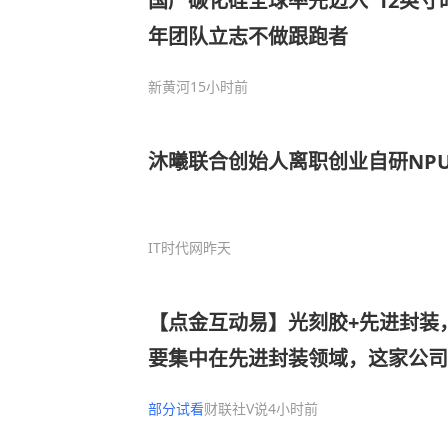
国产碳化硅全球率先迈入“12英寸
年团队立志不做跟跑者
新黄河
15小时前
沐曦联合创始人离职创业自研NP
IT时代网
昨天
【点金互动易】光刻胶+先进封装
要集中在先进封装领域，这家公司
单增加、销售规模提升
部分试看
财联社V说
4小时前