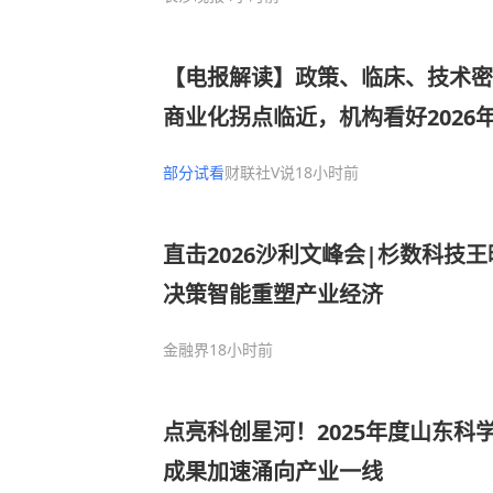
【电报解读】政策、临床、技术密
商业化拐点临近，机构看好2026
量产元年，国产产线或投产在即，
部分试看
财联社V说
18小时前
人机交互系统集成关键技术进行了
直击2026沙利文峰会|杉数科技
决策智能重塑产业经济
金融界
18小时前
点亮科创星河！2025年度山东科
成果加速涌向产业一线