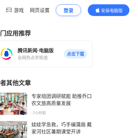
游戏
网页设置
登录
安装电脑版
内容更精彩
门应用推荐
腾讯新闻·电脑版
点击下载
全网热点早知道
者其他文章
专家组团调研赋能 助推乔口
农文旅高质量发展
-7小时前
娃娃学急救，巧手编蒲扇 戴
家河社区暑期课堂开讲