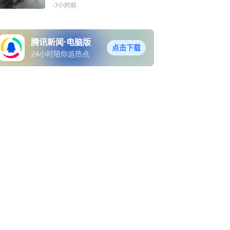
-7小时前
腾讯新闻·电脑版
点击下载
24小时陪你追热点