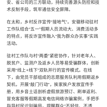
安、省公司的三方联动，持续完善源头防控和技
术反制手段，筑牢通信安全屏障。
在太和，乡村反诈宣传“接地气”。安徽移动驻村
工作队结合“五一”假期人员流动大、消费活动多
的特点，将反诈宣传融入“我为群众办实事”实践
活动。
驻村工作队与村“两委”紧密协作，针对老年人、
脱贫户、监测户及返乡人员等易受骗群体，创新
采用“线上+线下”双轨并行的宣传模式。在线
下，由党员干部组成的志愿服务队利用假期返乡
契机，开展“敲门行动”，挨家挨户发放宣传手
册，用乡音土话剖析虚假旅游预订、刷单返利、
冒充客服等假期高发电信网络诈骗案例，手把手
指导村民识别骗局，提醒群众“不轻信、不透