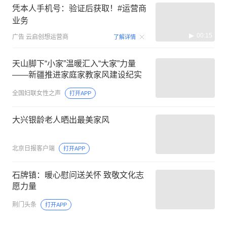
凭本人手机号：验证后获取！#运营商
业务
00:15
广告
云启创想运营商
了解详情
天山脚下“小家”温暖汇入“大家”力量
——新疆推进家庭家教家风建设纪实
全国妇联女性之声
打开APP
大兴银龄老人晒出最美家风
北京日报客户端
打开APP
石牌镇：暖心慰问送关怀 致敬文化志
愿力量
荆门头条
打开APP