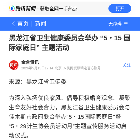
· 获取全网一手热点
打开
首页
新闻
无障碍
黑龙江省卫生健康委员会举办 “5・15 国
际家庭日” 主题活动
金台资讯
关注
2026年5月15日17:14
北京
人民网资讯精选官方账号
来源：黑龙江省卫健委
为深入弘扬优良家风、倡导积极婚育观念、凝聚
生育友好社会合力，黑龙江省卫生健康委员会与
佳木斯市政府联合举办“5・15国际家庭日”暨
“5・29计生协会员活动月”主题宣传服务活动启
动仪式。