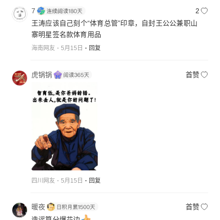
7
2
王涛应该自己刻个“体育总管”印章，自封王公公兼职山
寨明星签名款体育用品
海南网友
5月15日
回复
虎锅锅
首赞
四川网友
5月15日
回复
暖夜
首赞
造谣算分爆花边