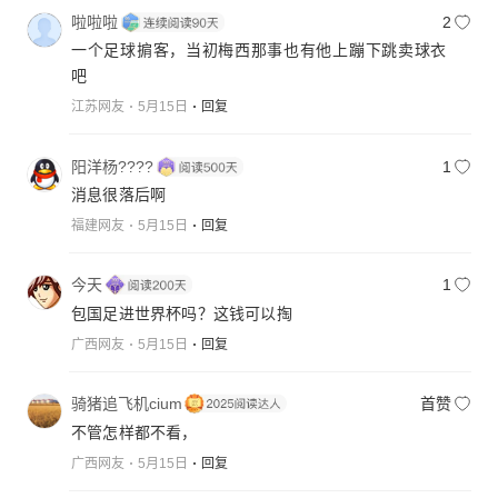
啦啦啦
2
一个足球掮客，当初梅西那事也有他上蹦下跳卖球衣
吧
江苏网友
5月15日
回复
阳洋杨????
1
消息很落后啊
福建网友
5月15日
回复
今天
1
包国足进世界杯吗？这钱可以掏
广西网友
5月15日
回复
骑猪追飞机cium
首赞
不管怎样都不看，
广西网友
5月15日
回复