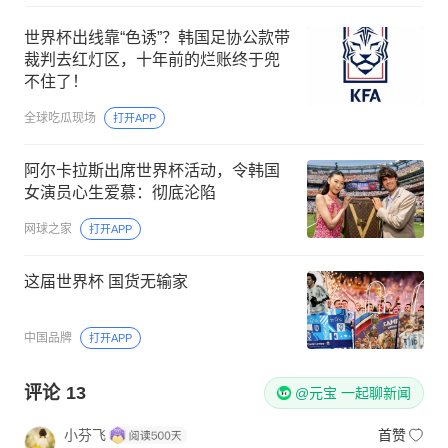
世界杯出线靠“色诱”？韩国足协公款带
裁判去红灯区，十年前的烂账终于兜
不住了！
全球吃瓜现场
打开APP
阿尔卡拉斯出席世界杯活动，令韩国
女演员心生爱慕：彻底沦陷
网球之家
打开APP
这届世界杯 国货无输家
中国品牌
打开APP
评论
13
@元宝 一起聊新闻
小芬飞
首赞