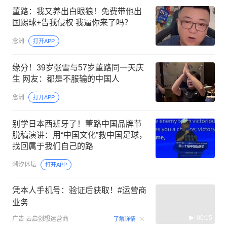
董路：我又养出白眼狼！免费带他出
国踢球+告我侵权 我逼你来了吗？
念洲
打开APP
缘分！39岁张雪与57岁董路同一天庆
生 网友：都是不服输的中国人
念洲
打开APP
别学日本西班牙了！董路中国品牌节
脱稿演讲：用“中国文化”救中国足球，
找回属于我们自己的路
潮汐体坛
打开APP
凭本人手机号：验证后获取！#运营商
业务
00:15
广告
云启创想运营商
了解详情