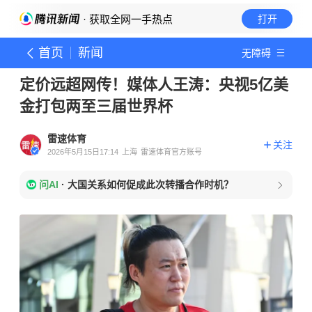
· 获取全网一手热点
打开
首页
新闻
无障碍
定价远超网传！媒体人王涛：央视5亿美
金打包两至三届世界杯
雷速体育
关注
2026年5月15日17:14
上海
雷速体育官方账号
问AI
·
大国关系如何促成此次转播合作时机？