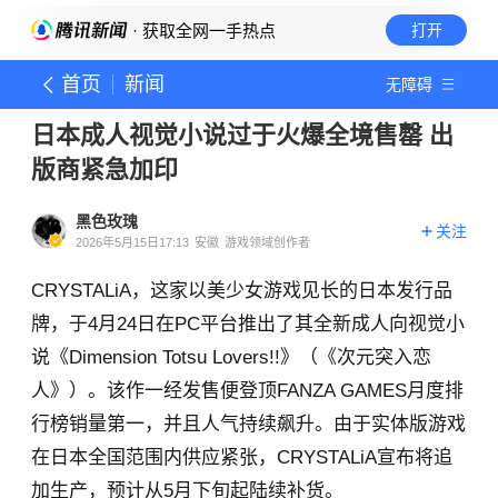
· 获取全网一手热点
打开
首页
新闻
无障碍
日本成人视觉小说过于火爆全境售罄 出
版商紧急加印
黑色玫瑰
关注
2026年5月15日17:13
安徽
游戏领域创作者
CRYSTALiA，这家以美少女游戏见长的日本发行品
牌，于4月24日在PC平台推出了其全新成人向视觉小
说《Dimension Totsu Lovers!!》（《次元突入恋
人》）。该作一经发售便登顶FANZA GAMES月度排
行榜销量第一，并且人气持续飙升。由于实体版游戏
在日本全国范围内供应紧张，CRYSTALiA宣布将追
加生产，预计从5月下旬起陆续补货。