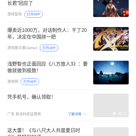
长君”回应了
游戏智库
打开APP
爆卖近1000万，对话制作人：干了20
年，决定在中国拼一把
游戏那点事Gamez
打开APP
浅野智也正面回应《八方旅人3》：要
做就做到极致！
游侠网
打开APP
凭手机号，确认领取！
00:15
广告
易泽科技运营商
了解详情
这大雷！《与八尺大人共度夏日时