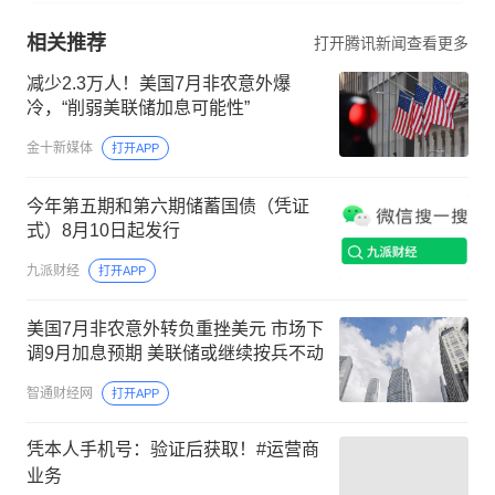
相关推荐
打开腾讯新闻查看更多
减少2.3万人！美国7月非农意外爆
冷，“削弱美联储加息可能性”
金十新媒体
打开APP
今年第五期和第六期储蓄国债（凭证
式）8月10日起发行
九派财经
打开APP
美国7月非农意外转负重挫美元 市场下
调9月加息预期 美联储或继续按兵不动
智通财经网
打开APP
凭本人手机号：验证后获取！#运营商
业务