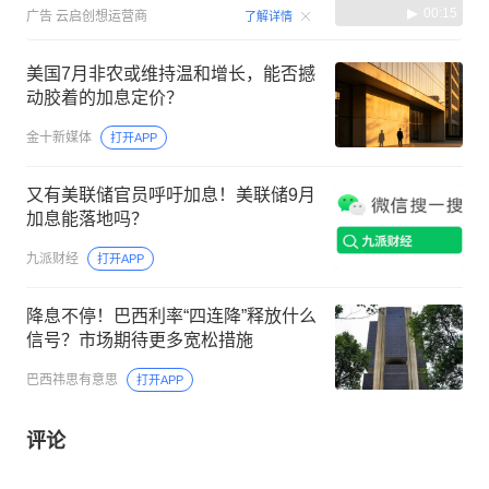
00:15
广告
云启创想运营商
了解详情
美国7月非农或维持温和增长，能否撼
动胶着的加息定价？
金十新媒体
打开APP
又有美联储官员呼吁加息！美联储9月
加息能落地吗？
九派财经
打开APP
降息不停！巴西利率“四连降”释放什么
信号？市场期待更多宽松措施
巴西祎思有意思
打开APP
评论