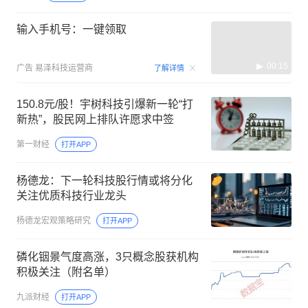
输入手机号：一键领取
00:15
广告
易泽科技运营商
了解详情
150.8元/股！宇树科技引爆新一轮“打
新热”，股民网上排队许愿求中签
第一财经
打开APP
杨德龙：下一轮科技股行情或将分化
关注优质科技行业龙头
杨德龙宏观策略研究
打开APP
磷化铟景气度高涨，3只概念股获机构
积极关注（附名单）
九派财经
打开APP