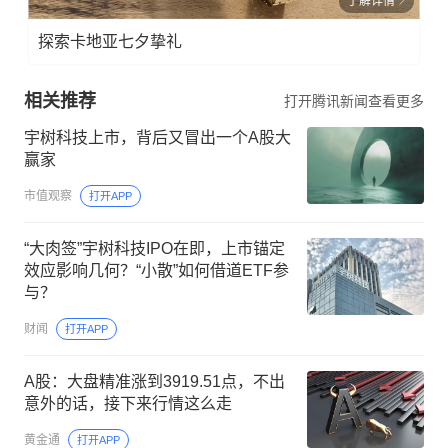
了解详情
探索卡地亚七夕挚礼
相关推荐
打开腾讯新闻查看更多
宇树科技上市，背后又冒出一个A股大
赢家
市值观察
打开APP
“大肉签”宇树科技IPO在即，上市锚定
效应影响几何？“小散”如何借道ETF参
与？
财闻
打开APP
A股：大盘精准涨到3919.51点，不出
意外的话，接下来行情这么走
黄金通
打开APP