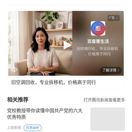
广告
了解详情
旧空调回收，专业拆移机，价格高于同行
相关推荐
打开腾讯新闻查看更多
党校教授带你读懂中国共产党的六大
优秀特质
上观新闻
打开APP