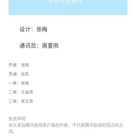
设计：张梅
通讯员：周夏雨
作者：张梅
责编：张岚
一审：张梅
二审：王海燕
三审：蒋玉青
免责声明
本文来自腾讯新闻客户端创作者，不代表腾讯新闻的观点和立
场。