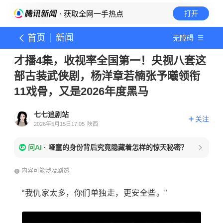
· 获取全网一手热点
打开
首页
新闻
无障碍
才播4集，收视率全国第一！央视八套这
部古装武侠剧，杨洋章若楠张予曦领衔
11戏骨，又是2026年度黑马
七七追剧站
关注
2026年5月15日17:05
陕西
问AI
·
哑童的身份背后究竟隐藏着怎样的惊天秘密？
内容可能涉及剧透
“我仇家太多，你们单独走，更安全些。”