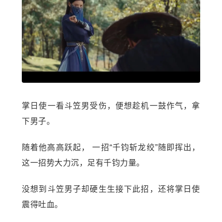
掌日使一看斗笠男受伤，便想趁机一鼓作气，拿
下男子。
随着他高高跃起， 一招“千钧斩龙绞”随即挥出，
这一招势大力沉，足有千钧力量。
没想到斗笠男子却硬生生接下此招，还将掌日使
震得吐血。