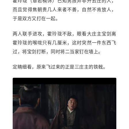
霍玲珑（章若楠饰）已知男孩并非升云庄的人，
而且觉得焦朝贵几人来者不善，自然不肯放人，
于是双方又打在一起。
两人联手进攻，霍玲珑不敌，眼看大庄主宝剑离
霍玲珑的喉咙只有几厘米，这时突然一件东西飞
过，将宝剑打断，同时将二当家钉在墙上。
定睛细看，原来飞过来的正是三庄主的铁戟。