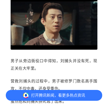
男子从旁边衙役口中得知，刘捕头并没有死，现
正关在大牢里。
营救刘捕头的过程中，男子被修罗门数名高手围
攻，不仅中毒，还身受重伤。
打开
腾讯新闻，看更多热点资讯
虽然他和刘捕头拼死逃了出来。