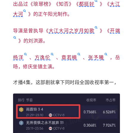
出品过《琅琊榜》《知否》《
都挺好
》《
大江
大河
》的正午阳光制作。
导演是曾执导《
大江大河之岁月如歌
》《
开端
》的刘洪源。
杨洋
、
方逸伦
、
章若楠
、
张予曦
，岳
旸，修庆坐镇主演。
才播4集，这部剧就拿下同时段全国收视率第一，