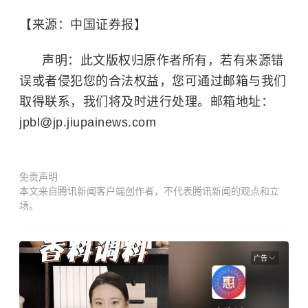
【来源：中国证券报】
声明：此文版权归原作者所有，若有来源错
误或者侵犯您的合法权益，您可通过邮箱与我们
取得联系，我们将及时进行处理。邮箱地址：
jpbl@jp.jiupainews.com
免责声明
本文来自腾讯新闻客户端创作者，不代表腾讯新闻的观点和立
场。
广告