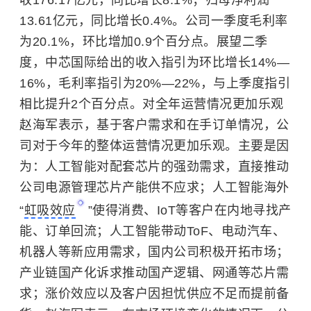
收176.17亿元，同比增长8.1%；归母净利润
13.61亿元，同比增长0.4%。公司一季度毛利率
为20.1%，环比增加0.9个百分点。展望二季
度，中芯国际给出的收入指引为环比增长14%—
16%，毛利率指引为20%—22%，与上季度指引
相比提升2个百分点。对全年运营情况更加乐观
赵海军表示，基于客户需求和在手订单情况，公
司对于今年的整体运营情况更加乐观。主要是因
为：人工智能对配套芯片的强劲需求，直接推动
公司电源管理芯片产能供不应求；人工智能海外
“
虹吸效应
”使得消费、IoT等客户在内地寻找产
能、订单回流；人工智能带动ToF、电动汽车、
机器人等新应用需求，国内公司积极开拓市场；
产业链国产化诉求推动国产逻辑、网通等芯片需
求；涨价效应以及客户因担忧供应不足而提前备