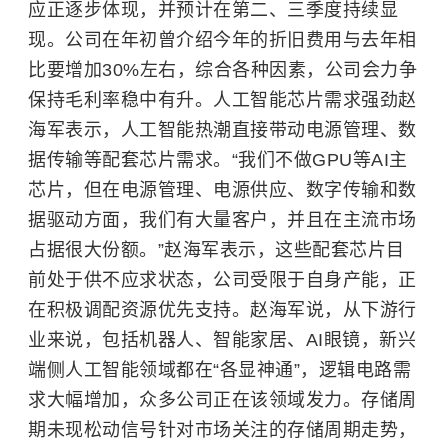
应正逐步体现，并预计在第二、三季度持续显
现。公司在年初曾介绍今年的折旧费用与去年相
比要增加30%左右，综合各种因素，公司会力争
保持毛利率稳中有升。人工智能芯片需求强劲赵
海军表示，人工智能热潮直接带动电源管理、数
据传输等配套芯片需求。“我们不做GPU等AI主
芯片，但在电源管理、电源供应、数字传输和数
据驱动方面，我们有大量客户，并且在主流市场
占据很大份额。”赵海军表示，这些配套芯片目
前处于供不应求状态，公司受限于自身产能，正
在积极调配资源优先支持。赵海军说，从下游行
业来说，包括机器人、
智能家居
、AI眼镜，新兴
端侧人工智能领域都在“各显神通”，逻辑电路需
求大幅增加，众多公司正在该领域发力。存储周
期未现松动信号针对市场关注的存储周期走势，