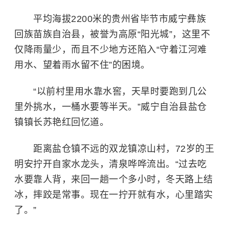
平均海拔2200米的贵州省毕节市威宁彝族
回族苗族自治县，被誉为高原“阳光城”，这里不
仅降雨量少，而且不少地方还陷入“守着江河难
用水、望着雨水留不住”的困境。
“以前村里用水靠水窖，天旱时要跑到几公
里外挑水，一桶水要等半天。”威宁自治县盐仓
镇镇长苏艳红回忆道。
距离盐仓镇不远的双龙镇凉山村，72岁的王
明安拧开自家水龙头，清泉哗哗流出。“过去吃
水要靠人背，来回一趟一个多小时，冬天路上结
冰，摔跤是常事。现在一拧开就有水，心里踏实
了。”