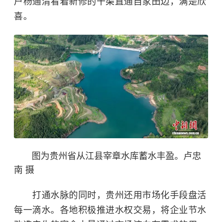
户杨通清看着新修的干渠直通自家田边，满是欣
喜。
图为贵州省从江县宰章水库蓄水丰盈。卢忠
南 摄
打通水脉的同时，贵州还用市场化手段盘活
每一滴水。各地积极推进水权交易，将企业节水