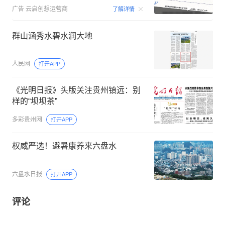
00:15
广告
云启创想运营商
了解详情
群山涵秀水碧水润大地
人民网
打开APP
《光明日报》头版关注贵州镇远：别
样的“坝坝茶”
多彩贵州网
打开APP
权威严选！避暑康养来六盘水
六盘水日报
打开APP
评论