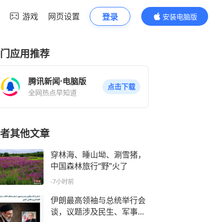
游戏
网页设置
登录
安装电脑版
内容更精彩
门应用推荐
腾讯新闻·电脑版
点击下载
全网热点早知道
者其他文章
穿林海、睡山坳、涮雪猪，
中国森林旅行“野”火了
-7小时前
伊朗最高领袖与总统举行会
谈，议题涉及民生、军事与