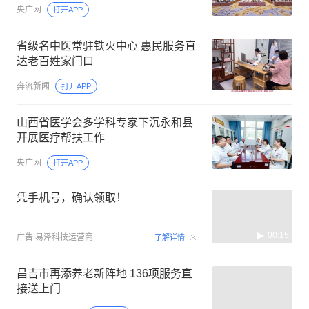
央广网
打开APP
省级名中医常驻铁火中心 惠民服务直
达老百姓家门口
奔流新闻
打开APP
山西省医学会多学科专家下沉永和县
开展医疗帮扶工作
央广网
打开APP
凭手机号，确认领取！
00:15
广告
易泽科技运营商
了解详情
昌吉市再添养老新阵地 136项服务直
接送上门