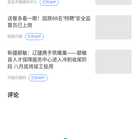
昌吉市融媒体中心
打开APP
送餐多看一眼！固原68名“特聘”安全监
督员已上岗
固原日报
打开APP
新疆额敏：辽疆携手筑暖巢——额敏
县人才保障服务中心进入冲刺收尾阶
段 八月底将竣工投用
中国日报网
打开APP
评论