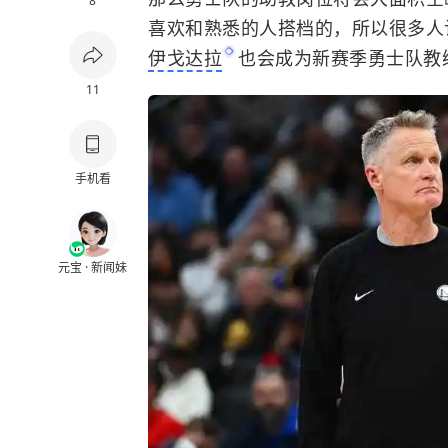
8
喜欢和熟悉的人搭档的，所以很多人
伊戈达拉
也会成为新赛季勇士队教
11
手机看
元宝 · 新闻妹