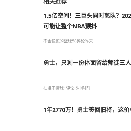
相关推荐
1.5亿空间！三巨头同时离队？20
可能让整个NBA颤抖
不会说谎的篮球
58评论
昨天
勇士，只剩一份体面留给师徒三人
柚姐不懂球
1评论
-5小时前
1年2770万！勇士签回旧将，这