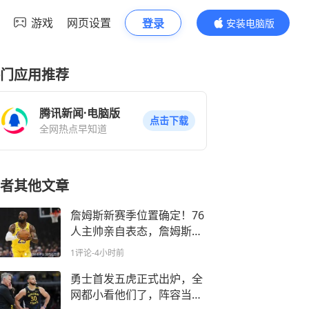
游戏
网页设置
登录
安装电脑版
内容更精彩
门应用推荐
腾讯新闻·电脑版
点击下载
全网热点早知道
者其他文章
詹姆斯新赛季位置确定！76
人主帅亲自表态，詹姆斯作
用没人能替代
1评论
-4小时前
勇士首发五虎正式出炉，全
网都小看他们了，阵容当中