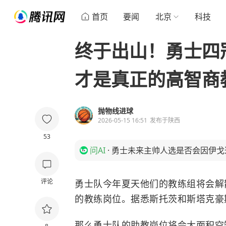
首页
要闻
北京
科技
终于出山！勇士四
才是真正的高智商
抛物线进球
2026-05-15 16:51
发布于
陕西
53
问AI
·
勇士未来主帅人选是否会因伊戈
评论
勇士队
今年夏天他们的教练组将会解
的教练岗位。据悉斯托茨和斯塔克豪
那么勇士队的助教岗位将会大面积空