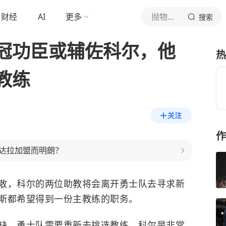
财经
AI
更多
抛物线进球
搜索
冠功臣或辅佐科尔，他
热
教练
关注
作
达拉加盟而明朗？
散，科尔的两位助教将会离开勇士队去寻求新
斯都希望得到一份主教练的职务。
缺，勇士队需要重新去挑选教练。科尔是非常