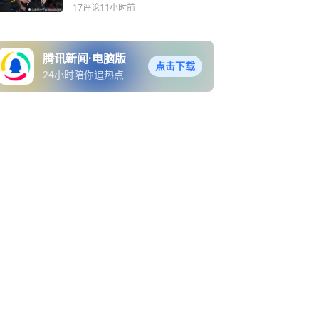
有四位全明星
17评论
11小时前
腾讯新闻·电脑版
点击下载
24小时陪你追热点