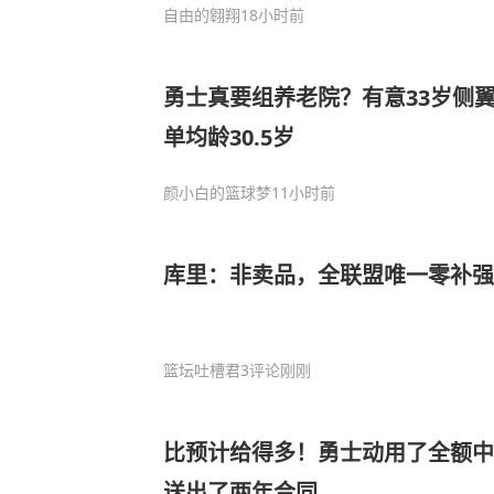
自由的翱翔
18小时前
勇士真要组养老院？有意33岁侧翼+
单均龄30.5岁
颜小白的篮球梦
11小时前
库里：非卖品，全联盟唯一零补强
篮坛吐槽君
3评论
刚刚
比预计给得多！勇士动用了全额中
送出了两年合同