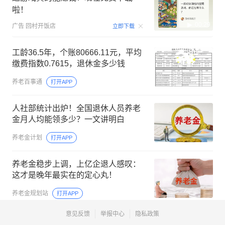
啦！
00:29
广告
回村开饭店
立即下载
工龄36.5年，个账80666.11元，平均
缴费指数0.7615，退休金多少钱
养老百事通
打开APP
人社部统计出炉！全国退休人员养老
金月人均能领多少？一文讲明白
养老金计划
打开APP
养老金稳步上调，上亿企退人感叹：
这才是晚年最实在的定心丸！
养老金规划站
打开APP
意见反馈
举报中心
隐私政策