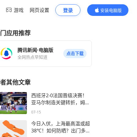
游戏
网页设置
登录
安装电脑版
内容更精彩
门应用推荐
腾讯新闻·电脑版
点击下载
全网热点早知道
者其他文章
西班牙2-0法国晋级决赛！
亚马尔制造关键转折，姆巴
佩0射正
07-15
今日入伏，上海最高温或超
38℃！如何防晒？出门多穿