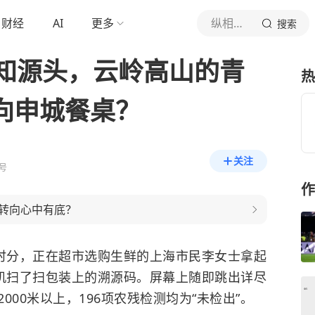
财经
AI
更多
纵相新闻
搜索
知源头，云岭高山的青
热
向申城餐桌？
关注
号
作
转向心中有底？
晚时分，正在超市选购生鲜的上海市民李女士拿起
手机扫了扫包装上的溯源码。屏幕上随即跳出详尽
00米以上，196项农残检测均为“未检出”。