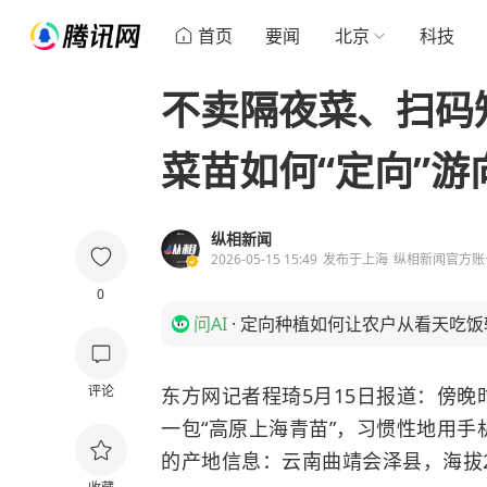
首页
要闻
北京
科技
不卖隔夜菜、扫码
菜苗如何“定向”游
纵相新闻
2026-05-15 15:49
发布于
上海
纵相新闻官方账
0
问AI
·
定向种植如何让农户从看天吃饭
评论
​东方网记者程琦5月15日报道：傍
一包“高原上海青苗”，习惯性地用
的产地信息：云南曲靖会泽县，海拔20