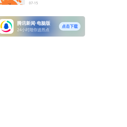
红色衣服！
07-15
腾讯新闻·电脑版
点击下载
24小时陪你追热点