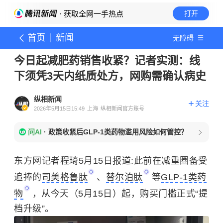
· 获取全网一手热点
打开
首页
新闻
无障碍
今日起减肥药销售收紧？记者实测：线
下须凭3天内纸质处方，网购需确认病史
纵相新闻
关注
2026年5月15日15:49
上海
纵相新闻官方账号
问AI
·
政策收紧后GLP-1类药物滥用风险如何管控？
东方网记者程琦5月15日报道:此前在减重圈备受
追捧的
司美格鲁肽
、
替尔泊肽
等
GLP-1类药
物
，从今天（5月15日）起，购买门槛正式“提
档升级”。