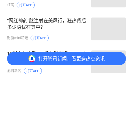
红网
打开APP
“网红神药”肽注射在美风行，狂热背后
多少隐忧在其中？
财新mini精选
打开APP
16岁少年体重370斤体脂率近55%，在
打开
腾讯新闻，看更多热点资讯
沪接受“缩胃”手术
澎湃新闻
打开APP
评论
1
@元宝 一起聊新闻
打开
APP参与讨论
1
5
6
41
岳岳219
首赞
今天刚在医院药房购买，因为在搞优惠所以价格和网
上差不多，如果价格差不多还是药房购买更放心，网
上比药房便宜100多
上海网友
5月15日
回复