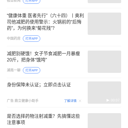
极目新闻
打开APP
“健康体重 医者先行”（六十四）丨奥利
司他减肥药使用警示：火锅前的“后悔
药”，为何换来“菊花残”？
中国药房
打开APP
减肥别硬饿！女子节食减肥一月暴瘦
20斤，把身体“饿垮”
湖南一聊
打开APP
身份保障未认证；立即点击认证
00:07
广告
鼎立健康小助手
了解详情
是否选择药物注射减重？先搞懂这些
注意事项