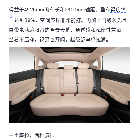
得益于4920mm的车长和2900mm轴距，整车
得房率
达到89%，空间表现非常能打。再加上同级领先且
自带电动遮阳帘的全景天幕，通透感和私密性兼顾，
坐着不压抑，视野也开阔，越级舒享感拉满。
一个座舱，两种氛围