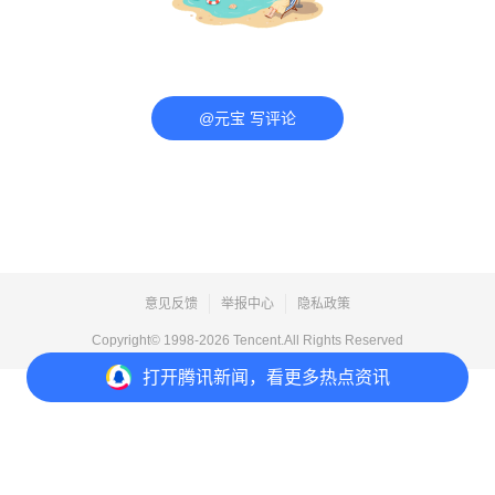
@元宝 写评论
意见反馈
举报中心
隐私政策
Copyright© 1998-
2026
Tencent.All Rights Reserved
打开
腾讯新闻，看更多热点资讯