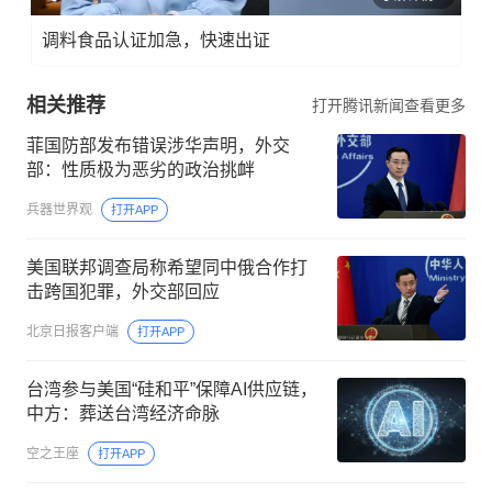
调料食品认证加急，快速出证
相关推荐
打开腾讯新闻查看更多
菲国防部发布错误涉华声明，外交
部：性质极为恶劣的政治挑衅
兵器世界观
打开APP
美国联邦调查局称希望同中俄合作打
击跨国犯罪，外交部回应
北京日报客户端
打开APP
台湾参与美国“硅和平”保障AI供应链，
中方：葬送台湾经济命脉
空之王座
打开APP