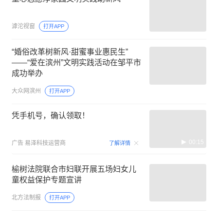
滹沱视窗
打开APP
“婚俗改革树新风·甜蜜事业惠民生”
——“爱在滨州”文明实践活动在邹平市
成功举办
大众网滨州
打开APP
凭手机号，确认领取！
00:15
广告
易泽科技运营商
了解详情
榆树法院联合市妇联开展五场妇女儿
童权益保护专题宣讲
北方法制报
打开APP