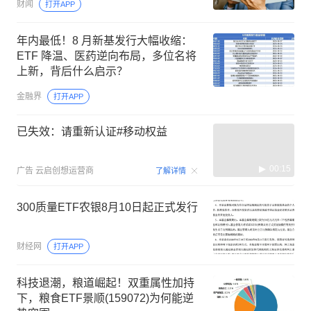
财闻
打开APP
年内最低！8 月新基发行大幅收缩：
ETF 降温、医药逆向布局，多位名将
上新，背后什么启示？
金融界
打开APP
已失效：请重新认证#移动权益
00:15
广告
云启创想运营商
了解详情
300质量ETF农银8月10日起正式发行
财经网
打开APP
科技退潮，粮道崛起！双重属性加持
下，粮食ETF景顺(159072)为何能逆