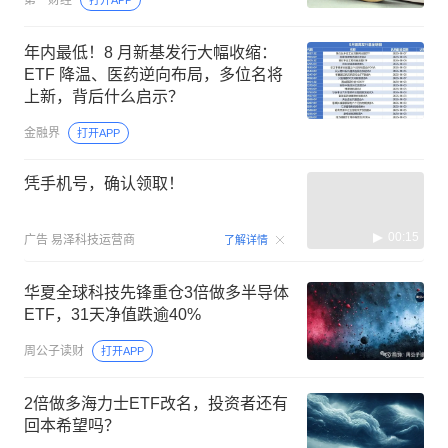
年内最低！8 月新基发行大幅收缩：
ETF 降温、医药逆向布局，多位名将
上新，背后什么启示？
金融界
打开APP
凭手机号，确认领取！
00:15
广告
易泽科技运营商
了解详情
华夏全球科技先锋重仓3倍做多半导体
ETF，31天净值跌逾40%
周公子读财
打开APP
2倍做多海力士ETF改名，投资者还有
回本希望吗？