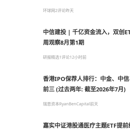
环球网
2评论
昨天
中信建投 | 千亿资金流入，双创E
周观察8月第1期
研报精选
1评论
12小时前
香港IPO保荐人排行：中金、中
前三 (过去两年: 截至2026年7月)
瑞恩资本RyanBenCapital
前天
嘉实中证港股通医疗主题ETF提前