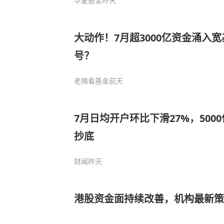
华夏基金
昨天
大动作！7月超3000亿资金涌入宽
号？
老揭看基金
前天
7月日均开户环比下滑27%，500
抄底
财闻
昨天
港股资金面持续改善，机构最新