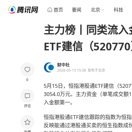
首页
要闻
北京
科技
主力榜丨同类流入
ETF建信（52077
财中社
2026-05-15 15:38
发布于
北京
0
5月15日，恒指港股通ETF建信（5207
3054.0万元。主力资金（单笔成交额
入金额第一。
评论
恒指港股通ETF建信跟踪的指数为恒指
反映能通过港股通买卖的
恒生指数
成