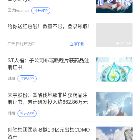
雷达Finance
打开APP
给你送红包啦！数量不限，登录领取!
00:44
广告
回村开饭店
立即下载
ST人福：子公司布瑞哌唑片获药品注
册证书
财闻
打开APP
天宇股份：盐酸伐地那非片获药品注
册证书，累计研发投入约662.86万元
财闻
打开APP
创胜集团医药-B拟1.9亿元出售CDMO
资产