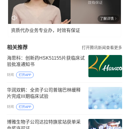
了解详情
资质代办业务专业办，时效有保证
相关推荐
打开腾讯新闻查看更多
海思科：创新药HSK51155片获临床试
验批准通知书
财闻
打开APP
华润双鹤：全资子公司普瑞巴林缓释
片完成Ⅲ期临床试验
财闻
打开APP
博雅生物子公司达拉特旗浆站获单采
血浆许可证