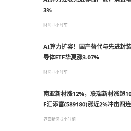
3%
财闻
-1小时前
AI算力扩容！国产替代与先进封
导体ETF华夏涨3.07%
财闻
-1小时前
南亚新材涨12%，联瑞新材涨超1
F汇添富(589180)涨近2%冲击
布局!调整后仍看好科技，缩圈到
界面新闻
-2小时前