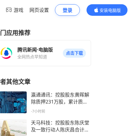
游戏
网页设置
登录
安装电脑版
内容更精彩
门应用推荐
腾讯新闻·电脑版
点击下载
全网热点早知道
者其他文章
瀛通通讯：控股股东黄晖解
除质押231万股，累计质押3
6.05%持股
-7小时前
天马科技：控股股东陈庆堂
及一致行动人陈庆昌合计减