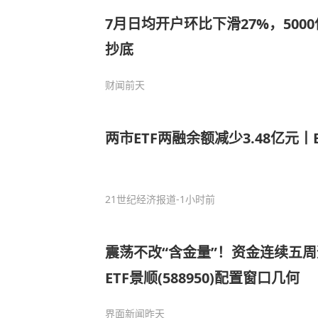
7月日均开户环比下滑27%，500
抄底
财闻
前天
两市ETF两融余额减少3.48亿元丨
21世纪经济报道
-1小时前
震荡不改“含金量”！资金连续五周
ETF景顺(588950)配置窗口几何
界面新闻
昨天