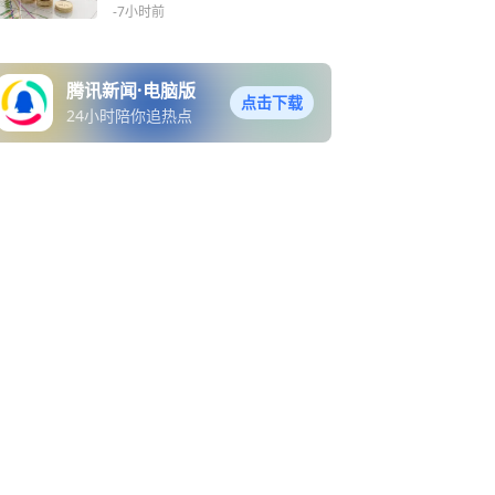
持407万股
-7小时前
腾讯新闻·电脑版
点击下载
24小时陪你追热点