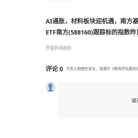
AI通胀，材料板块迎机遇，南方
ETF南方(588160)跟踪标的指数昨
界面新闻
刚刚
评论
0
文明上网理性发言，请遵守
《新闻评论服务
请