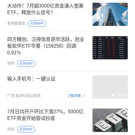
大动作！7月超3000亿资金涌入宽基
ETF，释放什么信号？
老揭看基金
打开APP
四方精创、汉得信息逆市活跃，创业
板软件ETF华夏（159256）回调
0.91%
财闻
打开APP
输入手机号：一键认证
00:09
广告
易泽科技运营商
了解详情
7月日均开户环比下滑27%，5000亿
ETF资金开始尝试抄底
财闻
打开APP