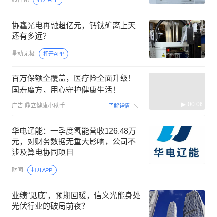
协鑫光电再融超亿元，钙钛矿离上天
还有多远？
星动无极
打开APP
百万保额全覆盖，医疗险全面升级！
国寿魔方，用心守护健康生活！
00:06
广告
鼎立健康小助手
了解详情
华电辽能：一季度氢能营收126.48万
元，对财务数据无重大影响，公司不
涉及算电协同项目
财闻
打开APP
业绩“见底”，预期回暖，信义光能身处
光伏行业的破局前夜？