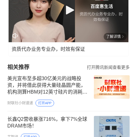
了解详情
资质代办业务专业办，时效有保证
相关推荐
打开腾讯新闻查看更多
美光宣布至多超30亿美元的战略投
资，并将借此获得大量硅晶圆产能，
机构测算HBM对12英寸硅片的消耗是
主流DRAM的3倍
财联社小财速递
打开APP
长鑫Q2营收暴涨716%，拿下7%全球
DRAM市场！
芯智讯
打开APP