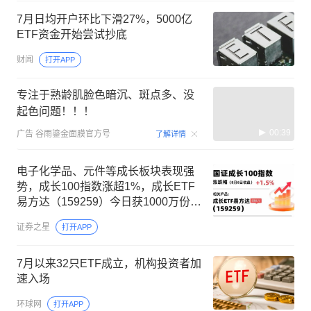
7月日均开户环比下滑27%，5000亿
ETF资金开始尝试抄底
财闻
打开APP
专注于熟龄肌脸色暗沉、斑点多、没
起色问题！！！
00:39
广告
谷雨鎏金面膜官方号
了解详情
电子化学品、元件等成长板块表现强
势，成长100指数涨超1%，成长ETF
易方达（159259）今日获1000万份净
申购
证券之星
打开APP
7月以来32只ETF成立，机构投资者加
速入场
环球网
打开APP