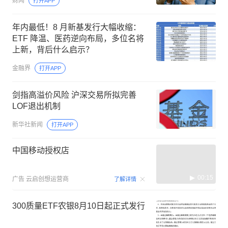
财闻
打开APP
年内最低！8 月新基发行大幅收缩：
ETF 降温、医药逆向布局，多位名将
上新，背后什么启示？
金融界
打开APP
剑指高溢价风险 沪深交易所拟完善
LOF退出机制
新华社新闻
打开APP
中国移动授权店
00:15
广告
云启创想运营商
了解详情
300质量ETF农银8月10日起正式发行