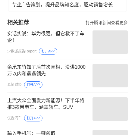
专业广告策划，提升品牌知名度，驱动销售增长
相关推荐
打开腾讯新闻查看更多
实话实说：华为很强，但它救不了车
企！
少数派报告Report
打开APP
余承东竹知了后首次亮相，没讲1000
万以内和遥遥领先
易简财经
打开APP
上汽大众全面发力新能源！下半年将
推3款带电车，涵盖轿车、SUV
优视汽车
打开APP
输入手机号：一键领取