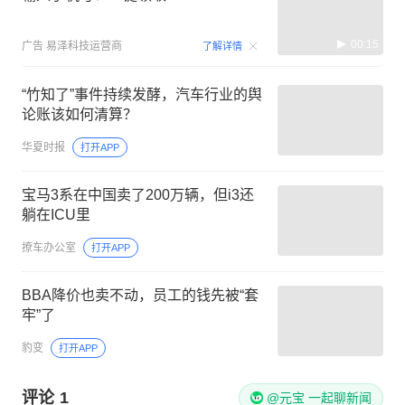
00:15
广告
易泽科技运营商
了解详情
“竹知了”事件持续发酵，汽车行业的舆
论账该如何清算？
华夏时报
打开APP
宝马3系在中国卖了200万辆，但i3还
躺在ICU里
撩车办公室
打开APP
BBA降价也卖不动，员工的钱先被“套
牢”了
豹变
打开APP
评论
1
@元宝 一起聊新闻