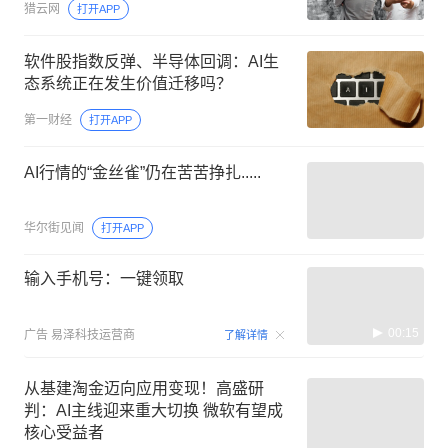
猎云网
打开APP
软件股指数反弹、半导体回调：AI生
态系统正在发生价值迁移吗？
第一财经
打开APP
AI行情的“金丝雀”仍在苦苦挣扎.....
华尔街见闻
打开APP
输入手机号：一键领取
00:15
广告
易泽科技运营商
了解详情
从基建淘金迈向应用变现！高盛研
判：AI主线迎来重大切换 微软有望成
核心受益者