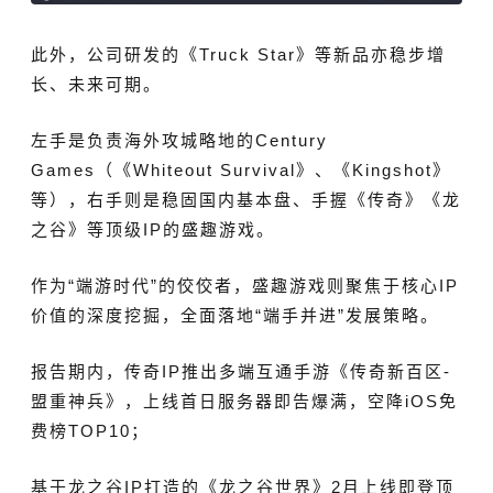
此
外，公司研发的《Truck Star》等新品亦稳步增
长、未来可期。
左手是负责海外攻城略
地的
Century
Games
（《
Whiteout Survival
》、《
‌Kingshot‌
》
等），右手则是稳固国内基本盘、手握《传奇》《龙
之谷》等顶级IP的盛趣游戏。
作为“端游时代”的佼佼者，盛趣游戏则聚焦于核心IP
价值的深度挖掘，全面落地“端手并进”发展策略。
报告期内，传奇IP推出多端互通手游《传奇新百区-
盟重神兵》，上线首日服务器即告爆满，空降iOS免
费榜TOP10；
基于龙之谷IP打造的《龙之谷世界》2月上线即登顶