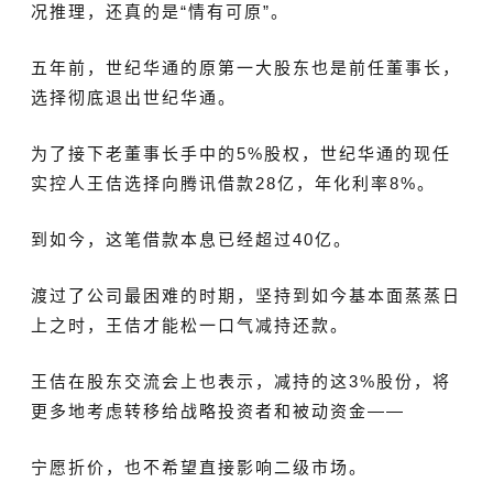
况推理，
还真的是“情有可原”。
五年前，世纪华通的
原第一大股东也是前任董事长，
选择彻底退出世纪华通。
为了接下老董事长手中的5%股权，世纪华通的现任
实控人王佶选择向腾讯借款28亿，年化利率
8%
。
到如今，这笔借款本息已经超过40亿。
渡过了公司最困难的时期，坚持到如今基本面蒸蒸日
上之时，王佶才能松一口气减持还款。
王佶在股东交流会上也表示，
减持的这3%股份，将
更多地考虑转移给战略投资者和被动资金——
宁愿折价，也不希望直接影响二级市场。