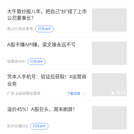
大牛散炒股八年，把自己“炒”成了上市
公司董事长？
新10亿商业参考
打开APP
A股不赚API赚，梁文锋永远不亏
钛媒体APP
打开APP
凭本人手机号：验证后获取！#运营商
业务
00:15
广告
云启创想运营商
了解详情
溢价45%！A股巨头，周末刷屏！
杭州交通918
打开APP