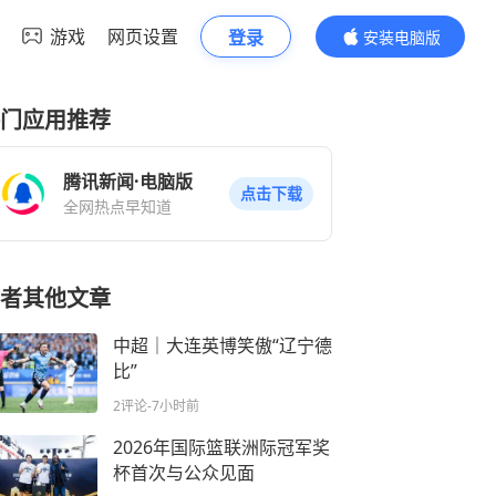
游戏
网页设置
登录
安装电脑版
内容更精彩
门应用推荐
腾讯新闻·电脑版
点击下载
全网热点早知道
者其他文章
中超｜大连英博笑傲“辽宁德
比”
2评论
-7小时前
2026年国际篮联洲际冠军奖
杯首次与公众见面