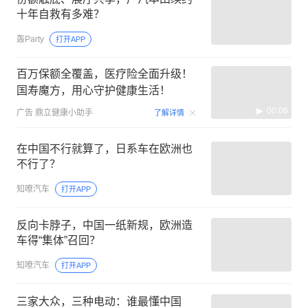
十年自救有多难？
轰Party
打开APP
百万保额全覆盖，医疗险全面升级！
国寿魔方，用心守护健康生活！
00:06
广告
鼎立健康小助手
了解详情
在中国不行就算了，日系车在欧洲也
不行了？
知嘹汽车
打开APP
反向卡脖子，中国一纸新规，欧洲造
车得“集体”召回？
知嘹汽车
打开APP
三家大众，三种电动：谁最懂中国