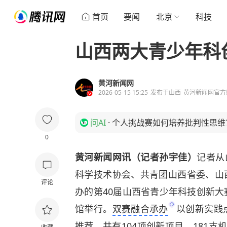
首页
要闻
北京
科技
山西两大青少年科
黄河新闻网
2026-05-15 15:25
发布于
山西
黄河新闻网官方
问AI
·
个人挑战赛如何培养批判性思维
0
黄河新闻网讯（记者孙宇佳）
记者从
科学技术协会、共青团山西省委、山
评论
办的第40届山西省青少年科技创新大
馆举行。
双赛融合承办
以创新实践
推荐，共有104项创新项目、181支