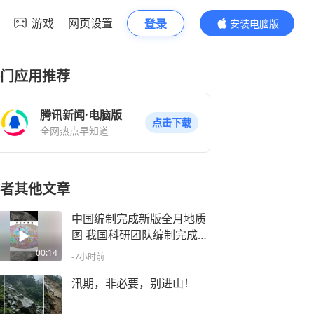
游戏
网页设置
登录
安装电脑版
内容更精彩
门应用推荐
腾讯新闻·电脑版
点击下载
全网热点早知道
者其他文章
中国编制完成新版全月地质
图 我国科研团队编制完成的
1∶500万全月地质图，主图
00:14
-7小时前
长约280厘米、高约120厘
米，附带南北极局部地质
汛期，非必要，别进山！
图，精准标注了逾1.3万个撞