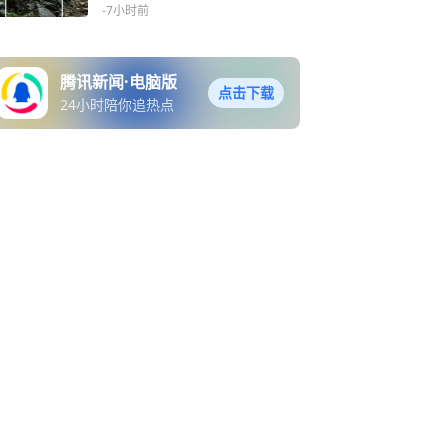
击坑和81个撞击盆地，划分
-7小时前
出14类地质构造和17种岩石
类型
腾讯新闻·电脑版
点击下载
24小时陪你追热点