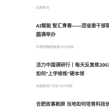
红网
昨天
AI赋能 智汇青春——团省委干部
圆满举办
共青团福建省委
10小时前
活力中国调研行丨每天反复练20
如何“上学修炼”硬本领
央视新闻
1评论
14小时前
合肥故事刷屏 当地如何培育科技