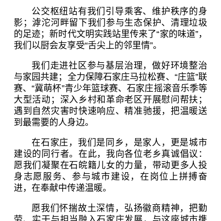
公交枢纽站有我们引导乘客、维护秩序的身
影；滹沱河畔留下我们参与生态保护、清理垃圾
的足迹；新时代文明实践站里传来了“家的味道”，
我们以厨会友享受“舌尖上的邻里情”。
我们走进社区参与基层治理，做好环境整治
与家园共建；全力保障石家庄马拉松赛、“庄篮”联
赛、“冀萌杯”青少年篮球赛、石家庄摇滚音乐季等
大型活动；深入乡村和革命老区开展慰问帮扶；
遇到自然灾害时快速响应、精准驰援，把温暖送
到最需要的人身边。
在石家庄，我们是同乡，是家人，更是城市
建设的同行者。在此，我向各位老乡真诚倡议：
愿我们凝聚在石皖籍儿女的力量，带动更多人投
身志愿服务、参与城市建设，在岗位上拼搏奋
进，在奉献中传递温暖。
愿我们怀揣故土深情，弘扬徽商精神，把勤
劳、实干与担当融入石家庄发展，与这座城市携