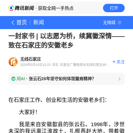
· 获取全网一手热点
打开
首页
新闻
无障碍
一封家书 | 以志愿为桥，续冀徽深情——
致在石家庄的安徽老乡
无线石家庄
关注
2026年5月15日15:23
河北
石家庄广播电视台无线石家庄APP
官方账号
问AI
·
张云石28年坚守如何体现徽商精神？
在石家庄工作、创业和生活的安徽老乡们：
大家好！
我是来自安徽歙县的张云石。1998年，涉世
未深的我远离江淮故土，扎根燕赵大地，带着徽