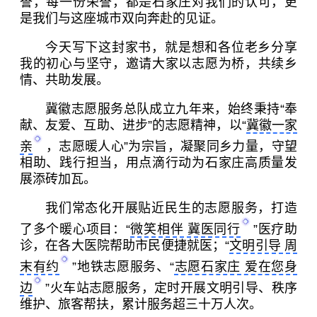
誉，每一份荣誉，都是石家庄对我们的认可，更
是我们与这座城市双向奔赴的见证。
今天写下这封家书，就是想和各位老乡分享
我的初心与坚守，邀请大家以志愿为桥，共续乡
情、共助发展。
冀徽志愿服务总队成立九年来，始终秉持“奉
献、友爱、互助、进步”的志愿精神，以“
冀徽一家
亲
，志愿暖人心”为宗旨，凝聚同乡力量，守望
相助、践行担当，用点滴行动为石家庄高质量发
展添砖加瓦。
我们常态化开展贴近民生的志愿服务，打造
了多个暖心项目：“
微笑相伴 冀医同行
”医疗助
诊，在各大医院帮助市民便捷就医；“
文明引导 周
末有约
”地铁志愿服务、“
志愿石家庄 爱在您身
边
”火车站志愿服务，定时开展文明引导、秩序
维护、旅客帮扶，累计服务超三十万人次。