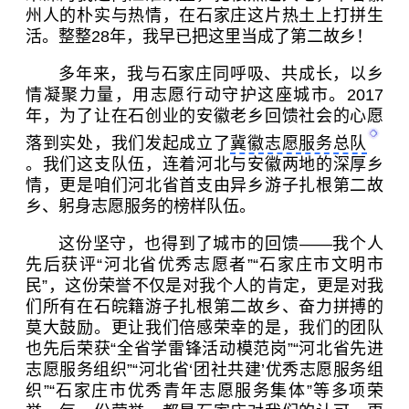
州人的朴实与热情，在石家庄这片热土上打拼生
活。整整28年，我早已把这里当成了第二故乡！
多年来，我与石家庄同呼吸、共成长，以乡
情凝聚力量，用志愿行动守护这座城市。2017
年，为了让在石创业的安徽老乡回馈社会的心愿
落到实处，我们发起成立了
冀徽志愿服务总队
。我们这支队伍，连着河北与安徽两地的深厚乡
情，更是咱们河北省首支由异乡游子扎根第二故
乡、躬身志愿服务的榜样队伍。
这份坚守，也得到了城市的回馈——我个人
先后获评“河北省优秀志愿者”“石家庄市文明市
民”，这份荣誉不仅是对我个人的肯定，更是对我
们所有在石皖籍游子扎根第二故乡、奋力拼搏的
莫大鼓励。更让我们倍感荣幸的是，我们的团队
也先后荣获“全省学雷锋活动模范岗”“河北省先进
志愿服务组织”“河北省‘团社共建’优秀志愿服务组
织”“石家庄市优秀青年志愿服务集体”等多项荣