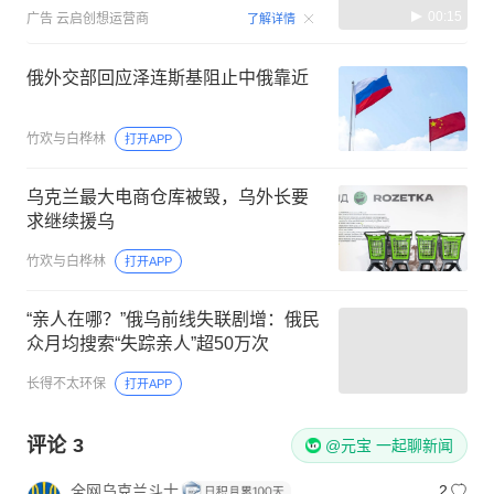
00:15
广告
云启创想运营商
了解详情
俄外交部回应泽连斯基阻止中俄靠近
竹欢与白桦林
打开APP
乌克兰最大电商仓库被毁，乌外长要
求继续援乌
竹欢与白桦林
打开APP
“亲人在哪？”俄乌前线失联剧增：俄民
众月均搜索“失踪亲人”超50万次
长得不太环保
打开APP
评论
3
@元宝 一起聊新闻
全网乌克兰斗士
2