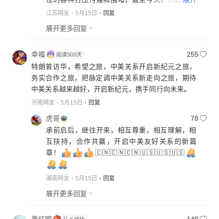
从总统到政客是比着对中国谁更凶狠，如果有一
江苏网友
5月15日
回复
点可能，他们会毫不犹豫的把中国拍死。对其抱
展开更多回复
有丝毫幻想都是天真和危险的，象现在做的一
样，立足自身，坚持定力，坚守底线，以开放包
幸福
255
容的格局，两手对待，方能行稳致远。
特朗普访华，希望之旅，中美关系开启新纪元之旅，
务实合作之旅，把脉定调中美关系新走向之旅，期待
中美关系越来越好，开启新纪元，携手同行向未来。
河南网友
5月15日
回复
虎哥
78
承前启后，继往开来，相互尊重，相互理解，相
互扶持，合作共赢，开启中美友好关系的新篇
章！
🇨🇳🇨🇳🇨🇳🇺🇸🇺🇸🇺🇸
湖南网友
5月15日
回复
展开更多回复