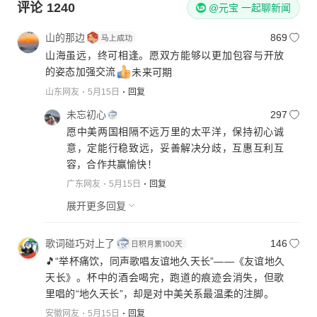
评论
1240
@元宝 一起聊新闻
山的那边
869
山海虽远，终可相逢。愿双方能够以更加包容与开放
的姿态加强交流
未来可期
山东网友
5月15日
回复
未忘初心
297
愿中美两国相隔不远万里的太平洋，保持初心诚
意，定能行稳致远，妥善解决分歧，互惠互利互
容，合作共赢愉快！
广东网友
5月15日
回复
展开更多回复
歌词碰巧对上了
146
🎵“举杯痛饮，同声歌唱友谊地久天长”——《友谊地久
天长》。杯中的酒会喝完，跑道的痕迹会消失，但歌
里唱的“地久天长”，却是对中美关系最温柔的注脚。
安徽网友
5月15日
回复