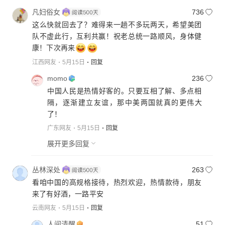
凡妇俗女
736
这么快就回去了？难得来一趟不多玩两天，希望美团
队不虚此行，互利共赢！祝老总统一路顺风，身体健
康！下次再来
江西网友
5月15日
回复
momo
236
中国人民是热情好客的。只要互相了解、多点相
隔，逐渐建立友谊，那中美两国就真的更伟大
了！
广东网友
5月15日
回复
展开更多回复
丛林深处
263
看咱中国的高规格接待，热烈欢迎，热情款待，朋友
来了有好酒，一路平安
云南网友
5月15日
回复
人间清醒
51