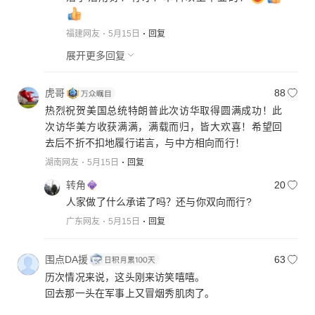
福建网友
5月15日
回复
展开更多回复
虎哥
88
热烈祝贺美国总统特朗普此次访华取得圆满成功！此
次访华美方收获满满，满载而归，皆大欢喜！希望回
去后不折不扣地履行诺言，与中方相向而行！
湖南网友
5月15日
回复
转角
20
人家做了什么承诺了吗？还与你双向而行?
广东网友
5月15日
回复
围点DA援
63
历次情况来说，这头刚来访笑嘻嘻。
回去那一头在军事上又冒烟秀肌肉了。