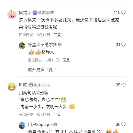
圆觉☆
110
这么远来一次也不多耍几天，我还说下班后去切点凉
菜请他喝点包谷酒呢
四川网友
5月15日
回复
外星人罗纳尔多
31
格局大
重庆网友
5月15日
回复
展开更多回复
叮咚
95
用两句话来形容:
‌“来也匆匆，去也冲冲”
“向前一小步，文明一大步”‌
云南网友
5月15日
回复
用户2opbqex
36
活学活用好！有才！本科以上毕业的！