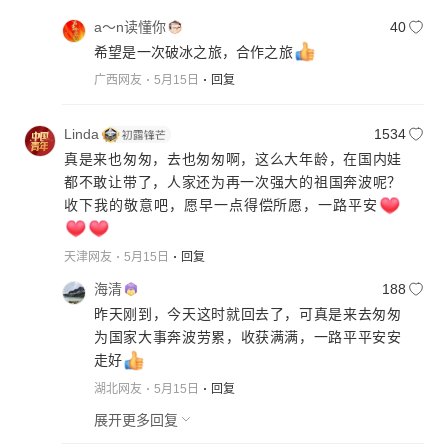
a～n读懂你
40
希望是一次破冰之旅，合作之旅
广西网友
5月15日
回复
Linda
1534
真是来也匆匆，去也匆匆啊，这么大年龄，在国内娃
都不敢让带了，人家还为再一次强大的祖国奔波呢？
收下我的敬意吧，愿早一点得偿所愿，一路平安
天津网友
5月15日
回复
海清
188
昨天刚到，今天这时就回去了，可真是来去匆匆
为国家大事奔波劳累，收获满满，一路平平安安
走好
湖北网友
5月15日
回复
展开更多回复