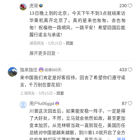
虎哥
230
13日晚上到的北京，今天下午不到3点就结束访
华乘机离开北京了。真的是来也匆匆，去也匆
匆！祝福他一路顺风，一路平安！希望回国后能
履行诺言与承诺！
湖南网友
5月15日
回复
展开更多回复
独来独往
433
来中国我们肯定是好客招待，回去了希望你们遵守诺
言，千万别在耍花招！
上海网友
5月15日
回复
用户fu06ggd
87
川普这次回去后，如果能安稳一阵子，一定是得
了大好处，不然，立马就会依然如故，甚至更加
变本加厉。从克林顿当政一直到现在，美国历任
总统对中国是越来越狠，到川普1.0就开启了全方
...
展开
位的各种打压污蔑和围堵，直至今天，美国政府