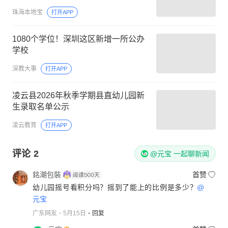
珠海本地宝
打开APP
1080个学位！深圳这区新增一所公办
学校
深教大事
打开APP
凌云县2026年秋季学期县直幼儿园新
生录取名单公示
凌云教育
打开APP
评论
2
@元宝 一起聊新闻
銘潮包裝
首赞
幼儿园摇号看积分吗？摇到了能上的比例是多少？
@
元宝
广东网友
5月15日
回复