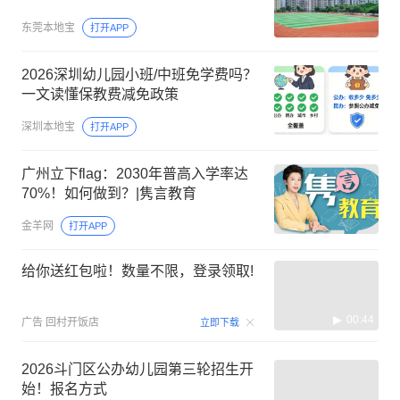
东莞本地宝
打开APP
2026深圳幼儿园小班/中班免学费吗？
一文读懂保教费减免政策
深圳本地宝
打开APP
广州立下flag：2030年普高入学率达
70%！如何做到？|隽言教育
金羊网
打开APP
给你送红包啦！数量不限，登录领取!
00:44
广告
回村开饭店
立即下载
2026斗门区公办幼儿园第三轮招生开
始！报名方式