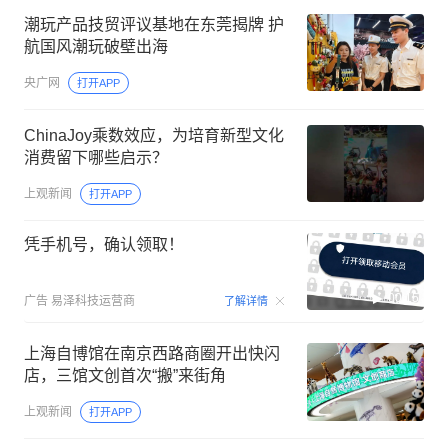
潮玩产品技贸评议基地在东莞揭牌 护
航国风潮玩破壁出海
央广网
打开APP
ChinaJoy乘数效应，为培育新型文化
消费留下哪些启示？
上观新闻
打开APP
凭手机号，确认领取！
00:15
广告
易泽科技运营商
了解详情
上海自博馆在南京西路商圈开出快闪
店，三馆文创首次“搬”来街角
上观新闻
打开APP