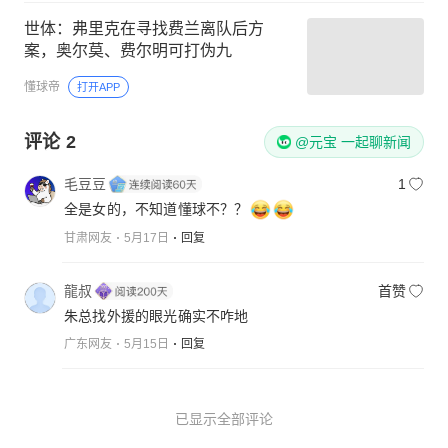
世体：弗里克在寻找费兰离队后方
案，奥尔莫、费尔明可打伪九
懂球帝
打开APP
评论
2
@元宝 一起聊新闻
毛豆豆
1
全是女的，不知道懂球不？？
甘肃网友
5月17日
回复
龍叔
首赞
朱总找外援的眼光确实不咋地
广东网友
5月15日
回复
已显示全部评论