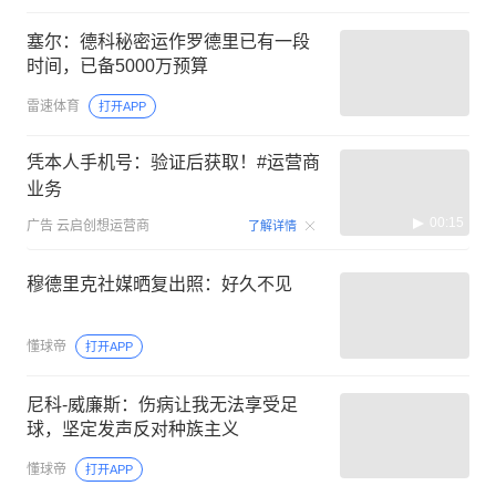
塞尔：德科秘密运作罗德里已有一段
时间，已备5000万预算
雷速体育
打开APP
凭本人手机号：验证后获取！#运营商
业务
00:15
广告
云启创想运营商
了解详情
穆德里克社媒晒复出照：好久不见
懂球帝
打开APP
尼科-威廉斯：伤病让我无法享受足
球，坚定发声反对种族主义
懂球帝
打开APP