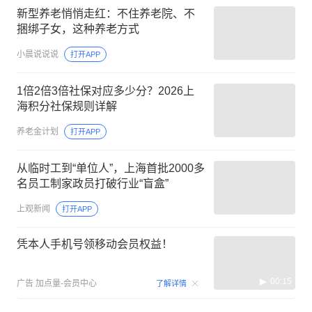
新型养老悄悄走红：不住养老院、不
捆绑子女，这种养老方式
小晨说说说
打开APP
1倍2倍3倍社保对应多少分？2026上
海积分社保规则详解
养老金计划
打开APP
从临时工到“单位人”，上海首批2000多
名员工制家政员打破行业“盲盒”
上观新闻
打开APP
凭本人手机号领移动会员权益！
00:15
广告
加点量-会员中心
了解详情