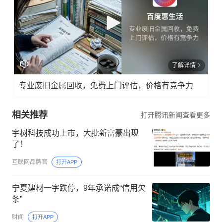
了解详情
专业废旧金属回收，免费上门评估，价格有竞争力
相关推荐
打开腾讯新闻查看更多
宇树科技成功上市，大批新富豪出现
了！
互联网品牌官
打开APP
宁夏建材一字跌停，9年承诺成“信用欠
条”
财闻
打开APP