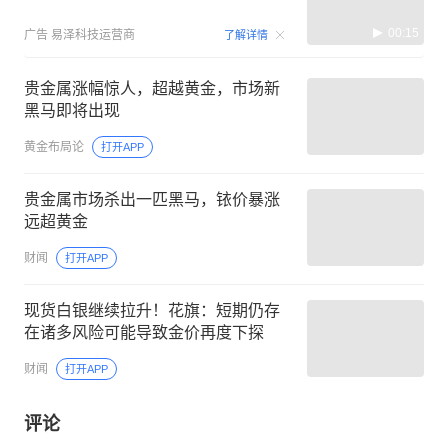
00:15
广告
易泽科技运营商
了解详情
贵金属涨幅惊人，超越黄金，市场新
黑马即将出现
黄金布局论
打开APP
贵金属市场杀出一匹黑马，铱价暴涨
远超黄金
财闻
打开APP
现货白银继续拉升！花旗：短期仍存
在诸多风险可能导致金价再度下探
财闻
打开APP
评论