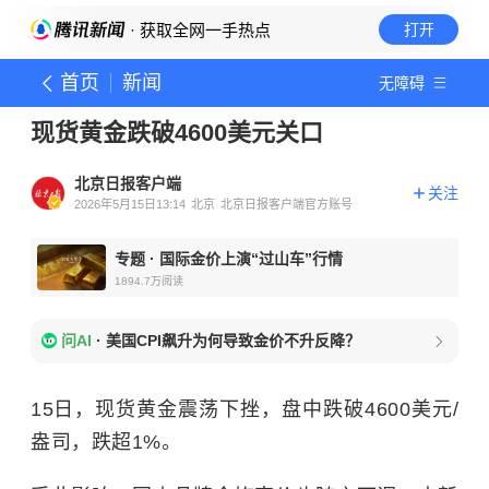
· 获取全网一手热点
打开
首页
新闻
无障碍
现货黄金跌破4600美元关口
北京日报客户端
关注
2026年5月15日13:14
北京
北京日报客户端官方账号
专题
·
国际金价上演“过山车”行情
1894.7万
阅读
问AI
·
美国CPI飙升为何导致金价不升反降？
15日，现货黄金震荡下挫，盘中跌破4600美元/
盎司，跌超1%。