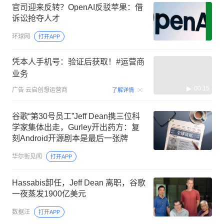
官司迎来反转？OpenAI反驳苹果：借
诉讼抢夺人才
环球网
打开APP
凭本人手机号：验证后获取！#运营商
业务
00:15
广告
云启创想运营商
了解详情
谷歌“第30号员工”Jeff Dean携三位科
学家集体出走，Gurley开出药方：复
刻Android开源剧本是最后一张牌
华尔街见闻
打开APP
Hassabis卸任，Jeff Dean 离职，谷歌
一夜蒸发1900亿美元
数据汪
打开APP