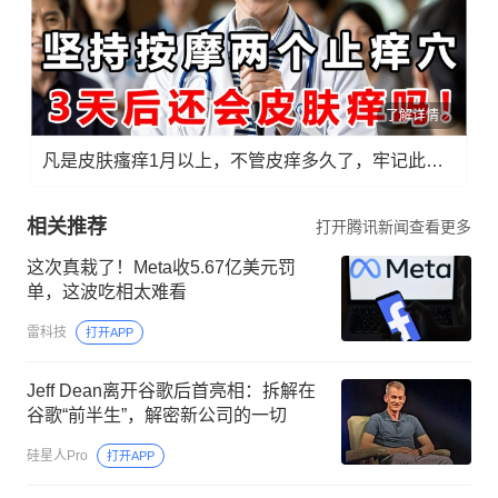
了解详情
凡是皮肤瘙痒1月以上，不管皮痒多久了，牢记此法，快！准！狠！
相关推荐
打开腾讯新闻查看更多
这次真栽了！Meta收5.67亿美元罚
单，这波吃相太难看
雷科技
打开APP
Jeff Dean离开谷歌后首亮相：拆解在
谷歌“前半生”，解密新公司的一切
硅星人Pro
打开APP