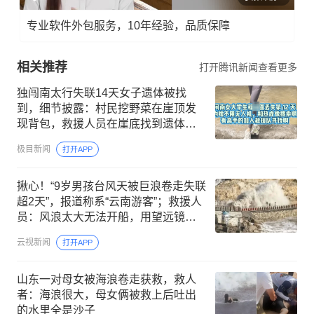
专业软件外包服务，10年经验，品质保障
相关推荐
打开腾讯新闻查看更多
独闯南太行失联14天女子遗体被找
到，细节披露：村民挖野菜在崖顶发
现背包，救援人员在崖底找到遗体；
事发地属完全未开发野山
极目新闻
打开APP
揪心！“9岁男孩台风天被巨浪卷走失联
超2天”，报道称系“云南游客”；救援人
员：风浪太大无法开船，用望远镜持
续搜索
云视新闻
打开APP
山东一对母女被海浪卷走获救，救人
者：海浪很大，母女俩被救上后吐出
的水里全是沙子