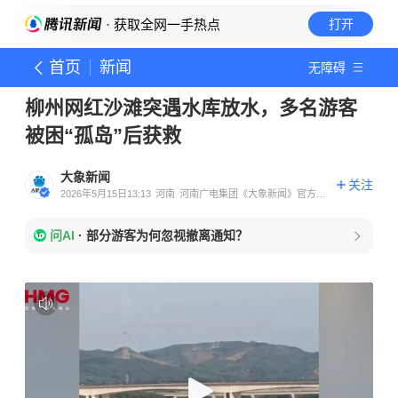
· 获取全网一手热点
打开
首页
新闻
无障碍
柳州网红沙滩突遇水库放水，多名游客
被困“孤岛”后获救
大象新闻
关注
2026年5月15日13:13
河南
河南广电集团《大象新闻》官方账
号
问AI
·
部分游客为何忽视撤离通知？