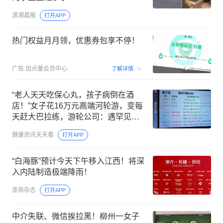
潇湘晨报
打开APP
热门权益月月领，优惠券包享不停！
00:15
广告
加点量会员中心
了解详情
“老人天天吃保心丸，孩子病倒在酒
店！”女子花16万元高端河轮游，变每
天赶大巴拉练，游轮公司：遇罕见低
水位，被迫调整；游客：知情不报
健康资讯天天看
打开APP
“白海豚”预计今天下午移入江西！将深
入内陆制造极端降雨！
浙商杂志
打开APP
中介失联、微信挨拉黑！柳州一女子